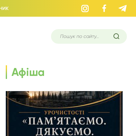
НИК
Афіша