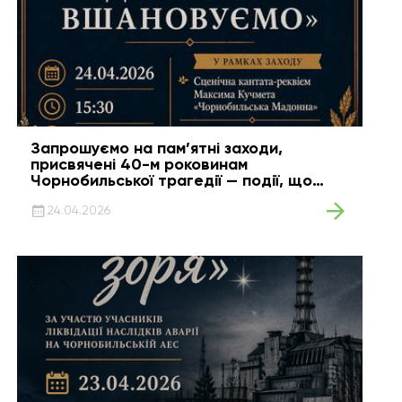
Запрошуємо на пам’ятні заходи,
присвячені 40-м роковинам
Чорнобильської трагедії — події, що
назавжди змінила історію України та
світу
24.04.2026