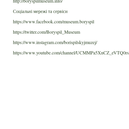
http://boryspilmuseum.info/
Соціальні мережі та сервіси
https://www.facebook.com/museum.boryspil
https://twitter.com/Boryspil_Museum
https://www.instagram.com/borispilskyjmuzej/
https://www.youtube.com/channel/UCMMPa5XnCZ_eVTQ0