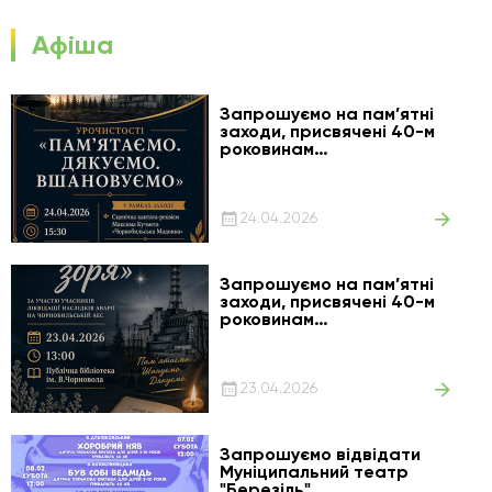
Афіша
Запрошуємо на пам’ятні
заходи, присвячені 40-м
роковинам
Чорнобильської трагедії —
події, що назавжди
змінила історію України
та світу
24.04.2026
Запрошуємо на пам’ятні
заходи, присвячені 40-м
роковинам
Чорнобильської трагедії
23.04.2026
Запрошуємо відвідати
Муніципальний театр
"Березіль"