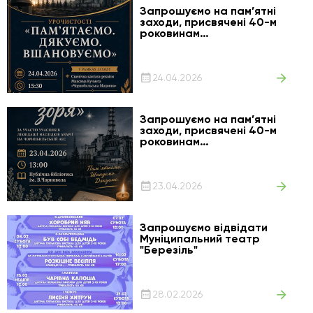
Запрошуємо на пам’ятні
заходи, присвячені 40-м
роковинам
Чорнобильської трагедії —
події, що назавжди
змінила історію України
та світу
24.04.2026
Запрошуємо на пам’ятні
заходи, присвячені 40-м
роковинам
Чорнобильської трагедії
23.04.2026
Запрошуємо відвідати
Муніципальний театр
"Березіль"
28.02.2026